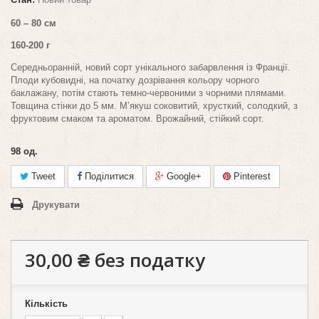
60 – 80 см
160-200 г
Середньоранній, новий сорт унікального забарвлення із Франції.
Плоди
кубовидні
, на початку дозрівання кольору чорного
баклажану, потім стають темно-червоними з чорними плямами.
Товщина стінки до 5 мм. М’якуш соковитий
, хрусткий
, солодкий, з
фруктовим смаком та ароматом. Врожайний, стійкий сорт.
98
од.
Tweet
Поділитися
Google+
Pinterest
Друкувати
30,00 ₴
без податку
Кількість