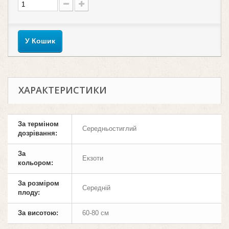
У Кошик
ХАРАКТЕРИСТИКИ
За терміном
Середньостиглий
дозрівання:
За
Екзоти
кольором:
За розміром
Середній
плоду:
За висотою:
60-80 см